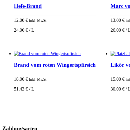
Hefe-Brand
Marc vo
12,00
€
13,00
€
inkl. MwSt.
in
24,00 € / L
26,00 € / 
Brand vom roten Wingertspfirsich
Likör v
18,00
€
15,00
€
inkl. MwSt.
in
51,43 € / L
30,00 € / 
Nach
oben
Zahlungsarten