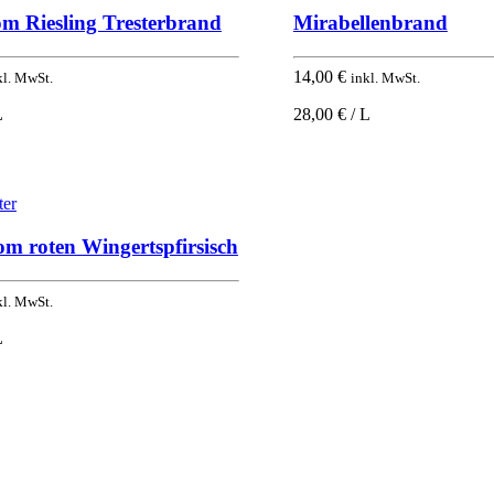
m Riesling Tresterbrand
Mirabellenbrand
14,00
€
kl. MwSt.
inkl. MwSt.
L
28,00 € / L
om roten Wingertspfirsisch
kl. MwSt.
L